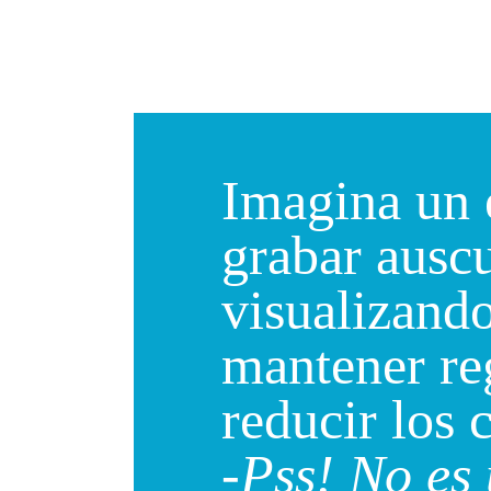
Imagina un 
grabar ausc
visualizand
mantener reg
reducir los 
-Pss! No es