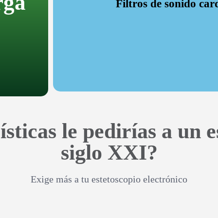
rga
Filtros de sonido ca
Con tres modos de filtro diferentes, sonidos cardíacos, s
diagnóstico mejorando su expe
sticas le pedirías a un e
siglo XXI?
Exige más a tu estetoscopio electrónico