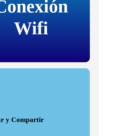
Conexión
Wifi
r y Compartir
r y Compartir
 inteligente, guárdelo en el archivo del historial del
abaciones para obtener una segunda opinión