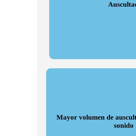
Ausculta
Beneficioso durante las pandemias, ya que proporc
potenci
Mayor volumen de auscult
Mayor volumen de auscult
sonido
sonido
5 niveles de volumen para mejora