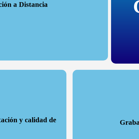
ción a Distancia
iona un aislamiento completo entre los médicos y los pacientes
almente infectados.
ación y calidad de
Graba
ación y calidad de
Graba
Obtenga el fonograma en su dispositivo
paciente y comparta las gr
r su auscultación.