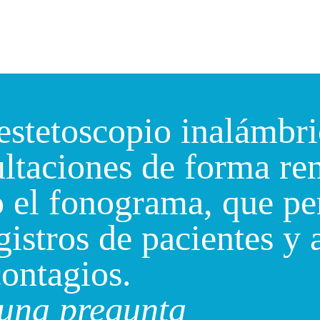
estetoscopio inalámbri
ultaciones de forma re
o el fonograma, que pe
istros de pacientes y 
contagios.
 una pregunta