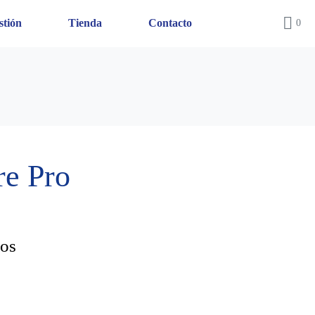
stión
Tienda
Contacto
0
re Pro
sos