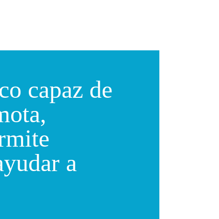
co capaz de
mota,
rmite
ayudar a