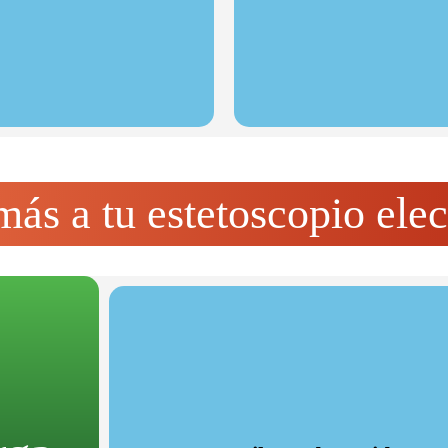
más a tu estetoscopio elec
Filtros de sonido ca