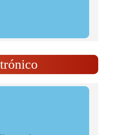
trónico
rdíaco y pulmonar